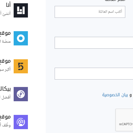
أنا
أنشئ أس
موقع
منصّة ا
موقع
أكبر سو
بيكال
و
بيان الخصوصية
أفضل ال
موقع
وظّف أ