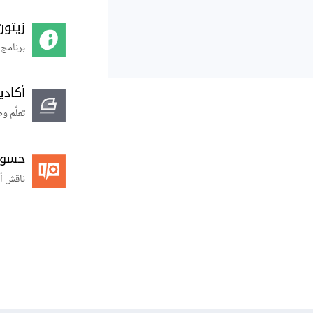
زيتون
برنامج 
أكاد
تعلّم و
حسوب O
ناقش أ