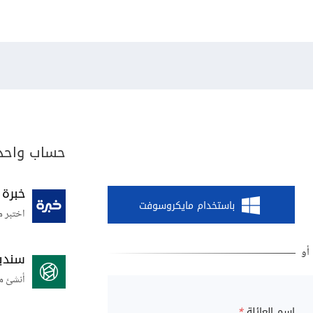
حساب واحد 
خبرة
باستخدام مايكروسوفت
اختبر م
سندي
أنشئ م
اسم العائلة
*