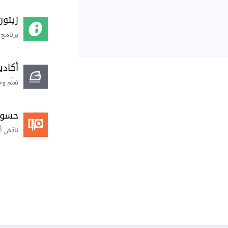
زيتون
برنامج 
أكاد
تعلّم و
حسوب O
ناقش أ