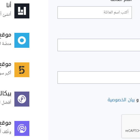
أنا
أنشئ أس
موقع
منصّة ا
موقع
أكبر سو
بيكال
و
بيان الخصوصية
أفضل ال
موقع
وظّف أ