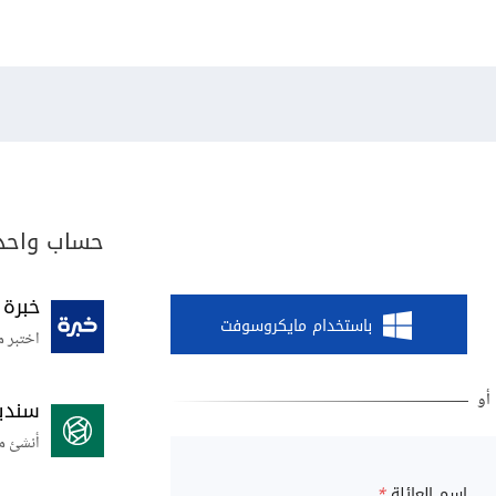
حساب واحد 
خبرة
باستخدام مايكروسوفت
اختبر م
سندي
أنشئ م
اسم العائلة
*