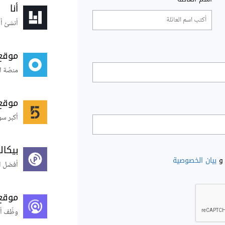
أنا
أنشئ أس
موقع
منصّة ا
موقع
أكبر سو
بيكال
و
بيان الخصوصية
أفضل ال
موقع
وظّف أ