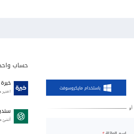
حساب واحد 
خبرة
باستخدام مايكروسوفت
اختبر م
سندي
أنشئ م
اسم العائلة
*