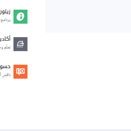
زيتون
برنامج 
أكاد
تعلّم و
حسوب O
ناقش أ