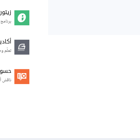
زيتون
برنامج 
أكاد
تعلّم و
حسوب O
ناقش أ