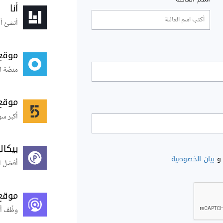
أنا
أنشئ أس
موقع
منصّة ا
موقع
أكبر سو
بيكال
و
بيان الخصوصية
أفضل ال
موقع
وظّف أ