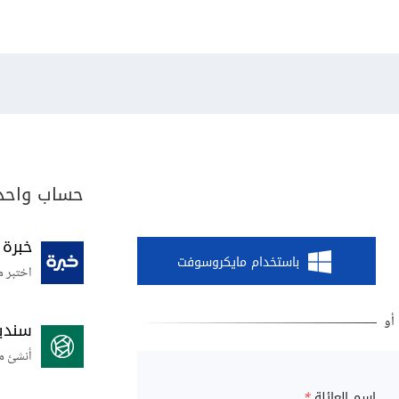
حساب واحد 
خبرة
باستخدام مايكروسوفت
اختبر م
سندي
أنشئ م
اسم العائلة
*