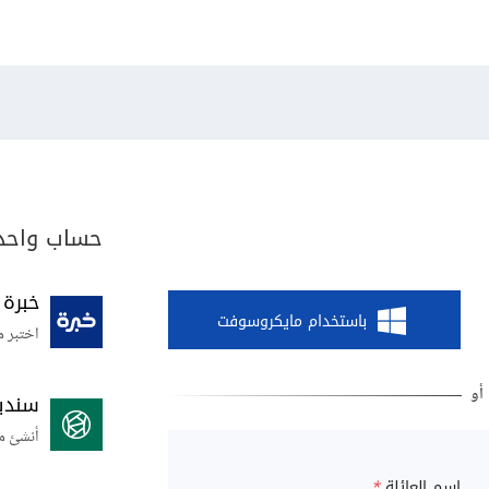
حساب واحد 
خبرة
باستخدام مايكروسوفت
اختبر م
سندي
أنشئ م
اسم العائلة
*