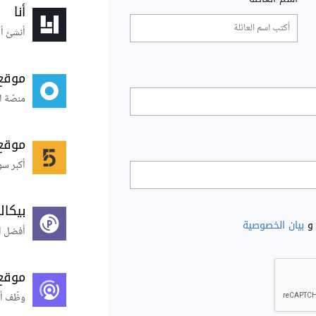
أنا
أنشئ أس
موقع
منصّة ا
موقع
أكبر سو
بيكال
و
بيان الخصوصية
أفضل ال
موقع
وظّف أ