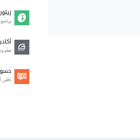
زيتون
برنامج 
أكاد
تعلّم و
حسوب O
ناقش أ