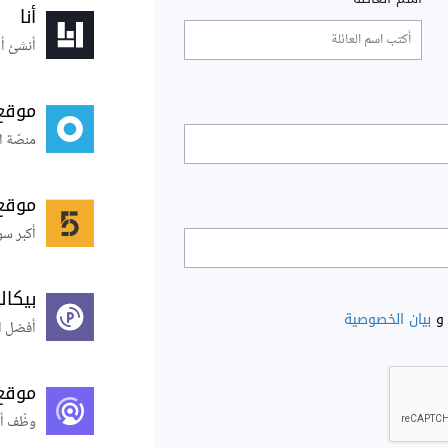
أنا
أنشئ أس
موقع
منصّة ا
موقع
أكبر سو
بيكال
و
بيان الخصوصية
أفضل ال
موقع
وظّف أ