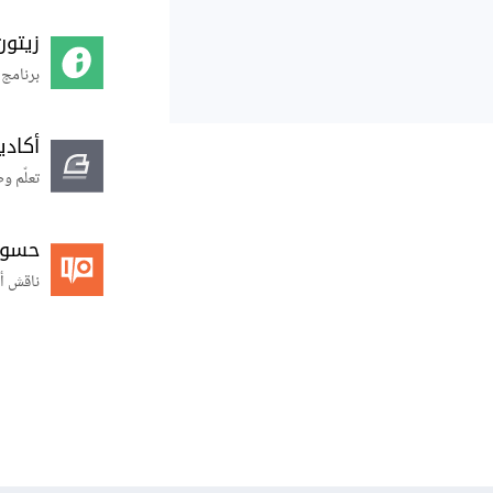
زيتون
برنامج 
أكاد
تعلّم و
حسوب O
ناقش أ