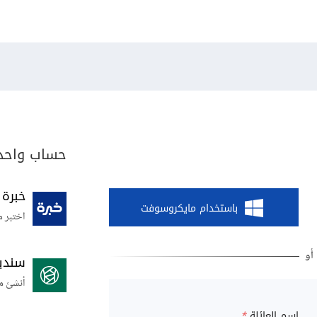
حساب واحد 
خبرة
باستخدام مايكروسوفت
اختبر م
سندي
أنشئ م
اسم العائلة
*