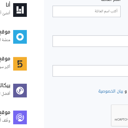
أنا
أنشئ أس
موقع
منصّة ا
موقع
أكبر سو
بيكال
و
بيان الخصوصية
أفضل ال
موقع
وظّف أ