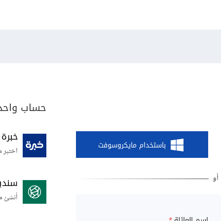
حساب واحد 
خبرة
باستخدام مايكروسوفت
اختبر م
سندي
أنشئ م
اسم العائلة
*