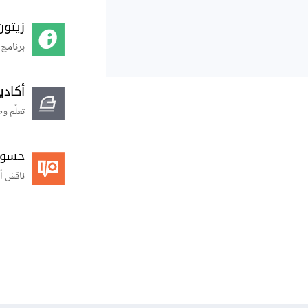
زيتون
برنامج 
أكاد
تعلّم و
حسوب O
ناقش أ