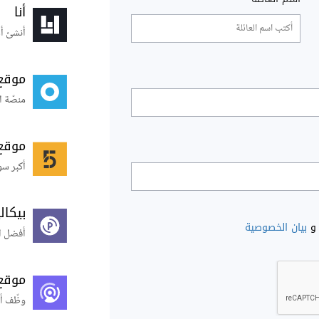
أنا
أنشئ أس
موقع
منصّة ا
موقع
أكبر سو
بيكال
و
بيان الخصوصية
أفضل ال
موقع
وظّف أ