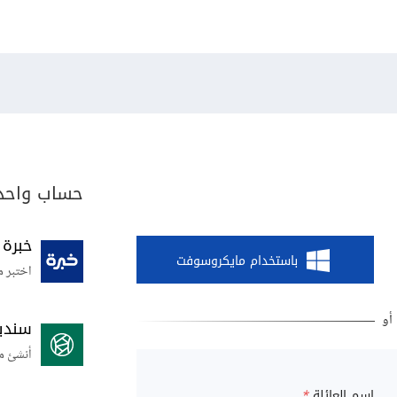
حساب واحد 
خبرة
باستخدام مايكروسوفت
اختبر م
سندي
أنشئ م
اسم العائلة
*