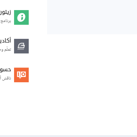
زيتون
برنامج 
أكاد
تعلّم و
حسوب O
ناقش أ