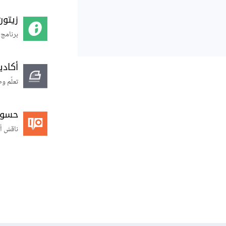
زيتون
برنامج 
أكاد
تعلّم و
حسوب O
ناقش أ