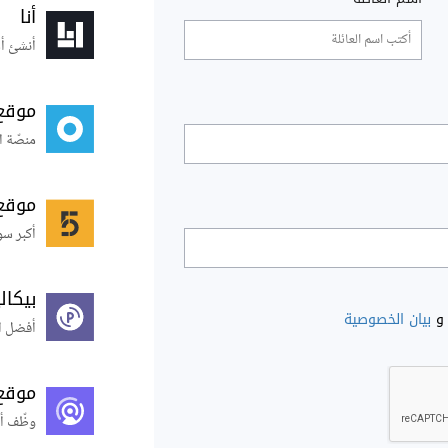
أنا
أنشئ أس
موقع
منصّة ا
موقع
أكبر سو
بيكال
و
بيان الخصوصية
أفضل ال
موقع
وظّف أ