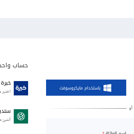
حساب واحد 
خبرة
باستخدام مايكروسوفت
اختبر م
سندي
أنشئ م
اسم العائلة
*