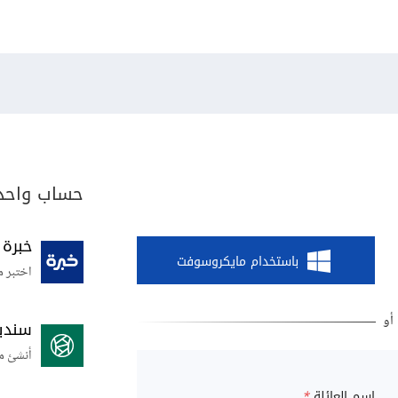
حساب واحد 
خبرة
باستخدام مايكروسوفت
اختبر م
سندي
أنشئ م
اسم العائلة
*