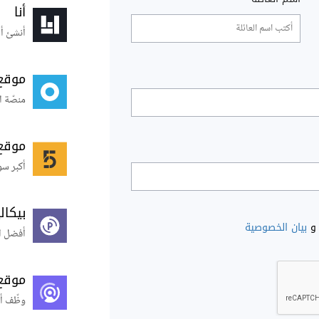
أنا
أنشئ أس
موقع
منصّة ا
موقع
أكبر سو
بيكال
و
بيان الخصوصية
أفضل ال
موقع
وظّف أ