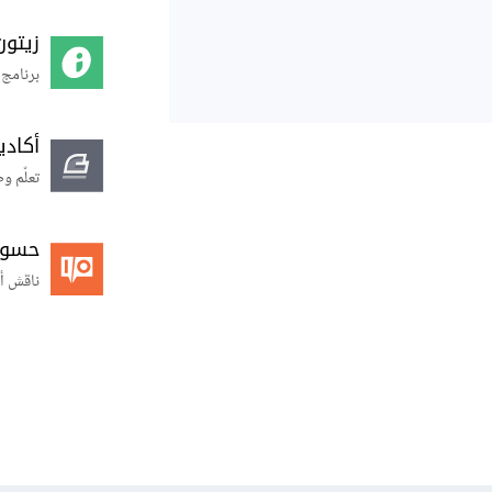
زيتون
برنامج 
أكاد
تعلّم و
حسوب O
ناقش أ