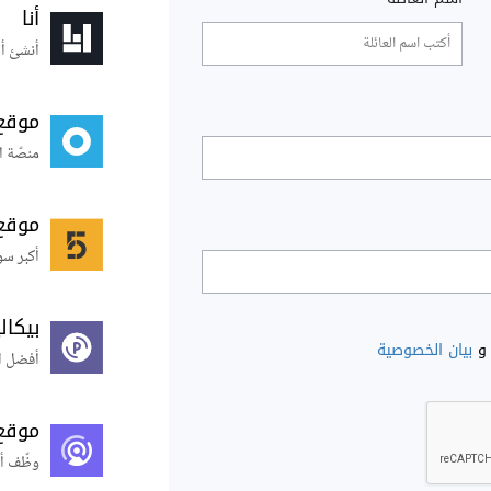
أنا
أنشئ أس
موقع
منصّة ا
موقع
أكبر سو
بيكال
و
بيان الخصوصية
أفضل ال
موقع
وظّف أ