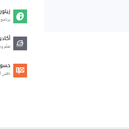
زيتون
برنامج 
أكاد
تعلّم و
حسوب O
ناقش أ