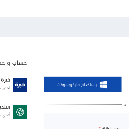
حساب واحد 
خبرة
باستخدام مايكروسوفت
اختبر م
سندي
أنشئ م
اسم العائلة
*