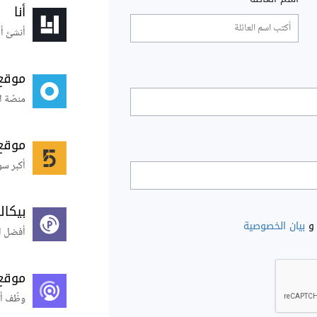
أنا
أنشئ أس
موقع
منصّة ا
موقع
أكبر سو
بيكال
و
بيان الخصوصية
أفضل ال
موقع
وظّف أ