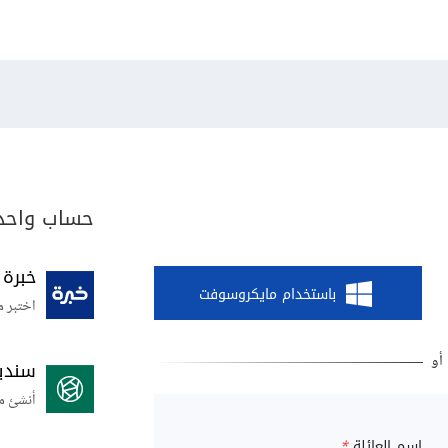
حساب واحد 
خبرة
باستخدام مايكروسوفت
اختبر م
سندي
أنشئ م
اسم العائلة
*