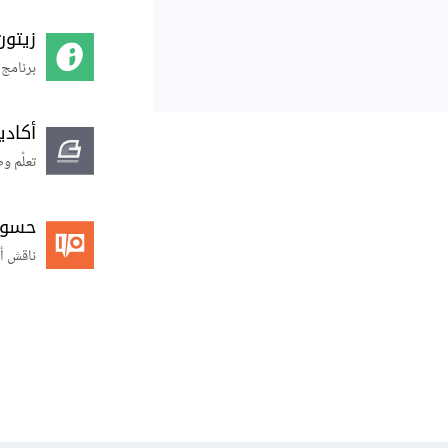
زيتون
برنامج 
أكاد
تعلّم و
حسوب O
ناقش أ