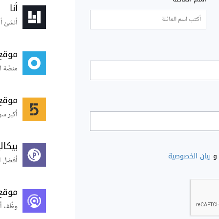
أنا
أنشئ أس
موقع
منصّة ا
موقع
أكبر سو
بيكال
و
بيان الخصوصية
أفضل ال
موقع
وظّف أ