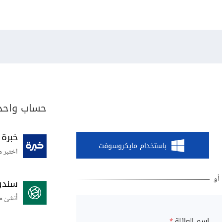
حساب واحد 
خبرة
باستخدام مايكروسوفت
اختبر م
سندي
أنشئ م
اسم العائلة
*