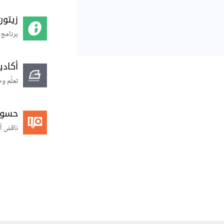
زيتون
برنامج 
أكاد
تعلّم و
حسوب O
ناقش أ