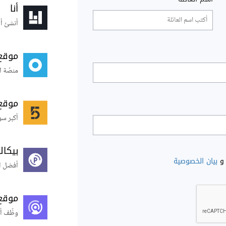
أنا
أنشئ أس
موقع
منصّة ا
موقع
أكبر سو
بيكال
و
بيان الخصوصية
أفضل ال
موقع
وظّف أ