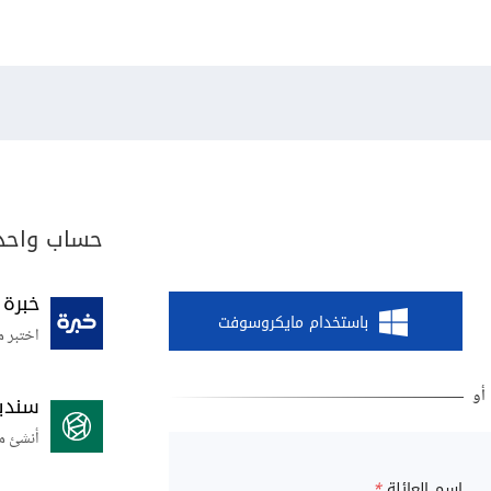
حساب واحد 
خبرة
باستخدام مايكروسوفت
اختبر م
سندي
أنشئ م
اسم العائلة
*