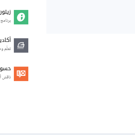
زيتون
برنامج 
أكاد
تعلّم و
حسوب O
ناقش أ