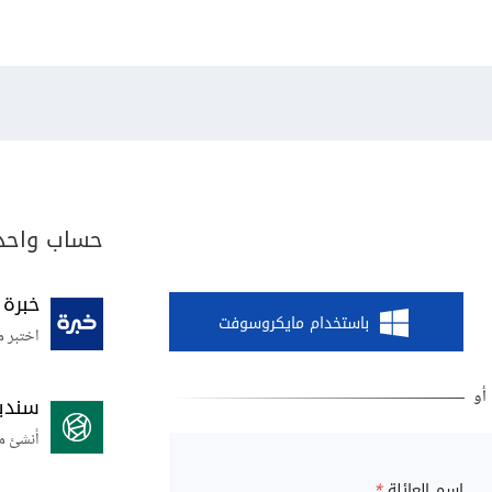
حساب واحد 
خبرة
باستخدام مايكروسوفت
اختبر م
سندي
أنشئ م
اسم العائلة
*