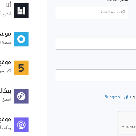
أنا
أنشئ أس
موقع
منصّة ا
موقع
أكبر سو
بيكال
و
بيان الخصوصية
أفضل ال
موقع
وظّف أ