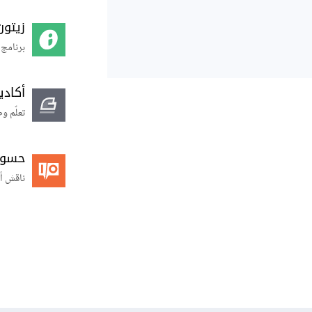
زيتون
برنامج 
أكاد
تعلّم و
حسوب O
ناقش أ