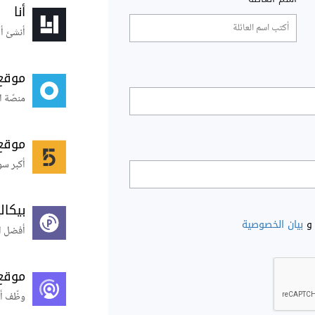
أنا
أنشئ أس
موقع
منصّة ا
موقع
أكبر سو
بيكال
و
بيان الخصوصية
أفضل ال
موقع
وظّف أ