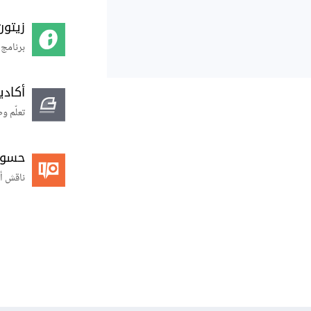
زيتون
برنامج 
أكاد
تعلّم و
حسوب O
ناقش أ