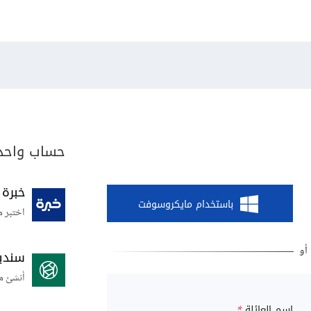
حساب واحد 
خبرة
باستخدام مايكروسوفت
اختبر م
سندي
أنشئ م
اسم العائلة
*