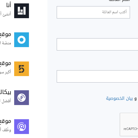
أنا
أنشئ أس
موقع
منصّة ا
موقع
أكبر سو
بيكال
و
بيان الخصوصية
أفضل ال
موقع
وظّف أ