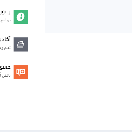
زيتون
برنامج 
أكاد
تعلّم و
حسوب O
ناقش أ