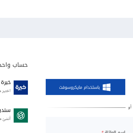
حساب واحد 
خبرة
باستخدام مايكروسوفت
اختبر م
سندي
أنشئ م
اسم العائلة
*