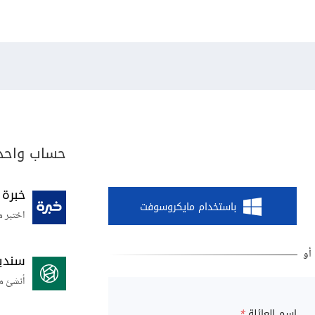
حساب واحد 
خبرة
باستخدام مايكروسوفت
اختبر م
سندي
أنشئ م
اسم العائلة
*