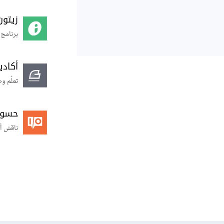
زيتون
برنامج 
أكاد
تعلّم و
حسوب O
ناقش أ