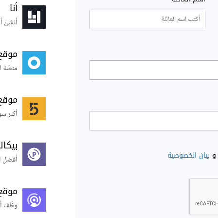
أنا
أنشئ أس
موقع
منصّة ا
موقع
أكبر سو
بيكال
و
بيان الخصوصية
أفضل ال
موقع
وظّف أ