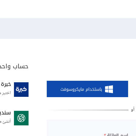
حساب واحد 
خبرة
باستخدام مايكروسوفت
اختبر م
سندي
أنشئ م
اسم العائلة
*