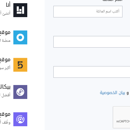
أنا
أنشئ أس
موقع
منصّة ا
موقع
أكبر سو
بيكال
و
بيان الخصوصية
أفضل ال
موقع
وظّف أ