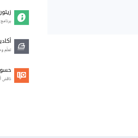
زيتون
برنامج 
أكاد
تعلّم و
حسوب O
ناقش أ