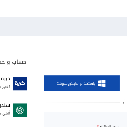
حساب واحد 
خبرة
باستخدام مايكروسوفت
اختبر م
سندي
أنشئ م
اسم العائلة
*