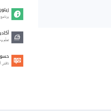
زيتون
برنامج 
أكاد
تعلّم و
حسوب O
ناقش أ