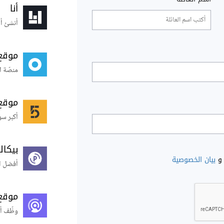
أنا
أنشئ أس
موقع
منصّة ا
موقع
أكبر سو
بيكال
و
بيان الخصوصية
أفضل ال
موقع
وظّف أ