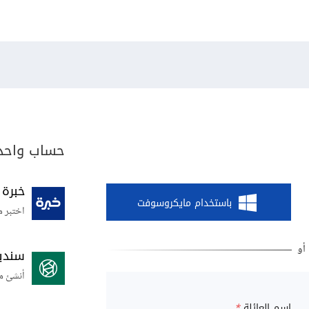
حساب واحد 
خبرة
باستخدام مايكروسوفت
اختبر م
سندي
أنشئ م
اسم العائلة
*