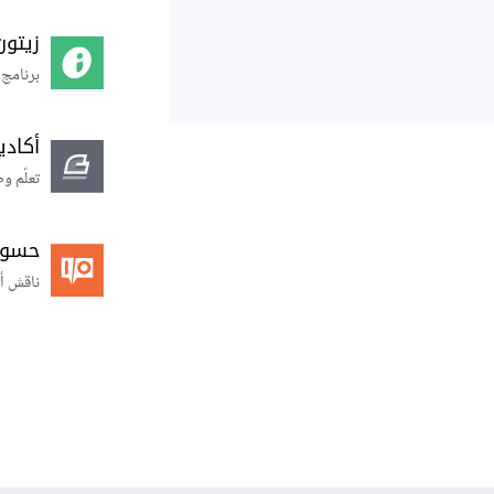
زيتون
برنامج 
أكاد
تعلّم و
حسوب O
ناقش أ