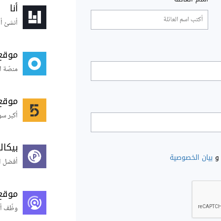
أنا
أنشئ أس
موقع
منصّة ا
موقع
أكبر سو
بيكال
و
بيان الخصوصية
أفضل ال
موقع
وظّف أ