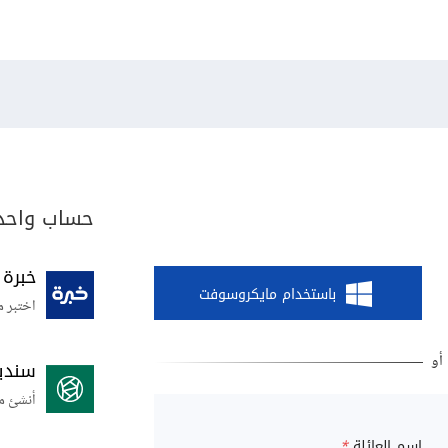
حساب واحد 
خبرة
باستخدام مايكروسوفت
اختبر م
سندي
أنشئ م
اسم العائلة
*