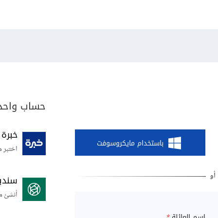
حساب واحد 
خبرة
باستخدام مايكروسوفت
اختبر م
سندي
أنشئ م
اسم العائلة
*