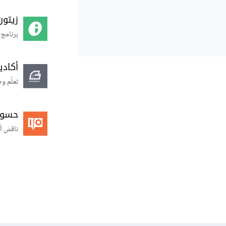
زيتون
برنامج 
أكاد
تعلّم و
حسوب O
ناقش أ