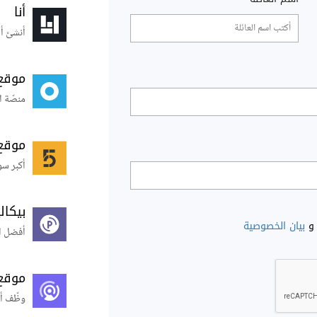
أنا
أنشئ أس
موقع
منصّة ا
موقع
أكبر سو
بيكال
و
بيان الخصوصية
أفضل ال
موقع
وظّف أ